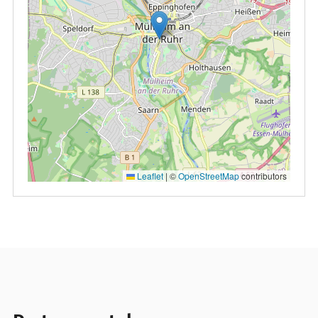
Leaflet
|
©
OpenStreetMap
contributors
Partnerportale