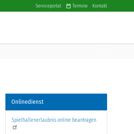
Additional navigation
Serviceportal
Termine
Kontakt
Onlinedienst
Spielhallenerlaubnis online beantragen