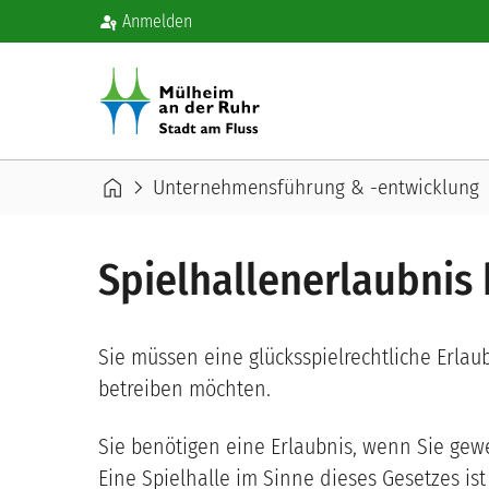
Benutzermenü
Direkt zum Inhalt
Anmelden
Pfadnavigation
home
chevron_right
che
Unternehmensführung & -entwicklung
Spielhallenerlaubnis
Sie müssen eine glücksspielrechtliche Erlau
betreiben möchten.
Sie benötigen eine Erlaubnis, wenn Sie gew
Eine Spielhalle im Sinne dieses Gesetzes is